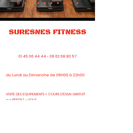
51 rue Merlin de Thionville 92150 SURESNES
contact@suresnesfitness.com
01 45 06 44 44 - 06 62 68 80 57
Horaires d'ouverture du CLUB
du Lundi au Dimanche de 06H00 à 22h00​
(Les jours fériés le club reste ouvert sans cours
collectifs)
VISITE DES EQUIPEMENTS + COURS D'ESSAI GRATUIT
sur RENDEZ - VOUS
CONTACT
01.45.06.44.44
06.62.68.80.57